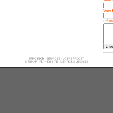
Votre 
Votre 
Précis
IMMOTECH
:
SERVICES
-
VOTRE PROJET
SITEMAP
-
PLAN DE SITE
-
MENTIONS LÉGALES